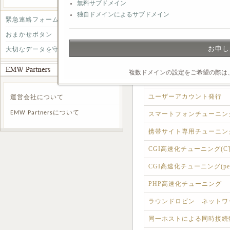
無料サブドメイン
メールアドレス発行
独自ドメインによるサブドメイン
緊急連絡フォーム
メール転送サービス
おまかせボタン
Digest認証サービス
お申し
大切なデータを守る為に
SSL認証サービス
複数ドメインの設定をご希望の際は
無料SSL認証サービス
追加するアカウント名
ユーザーアカウント発行
運営会社について
追加するドメイン名
EMW Partnersについて
スマートフォンチューニン
メール
・
お問い合わせフォーム
・
おま
携帯サイト専用チューニン
CGI高速化チューニング(C
CGI高速化チューニング(pe
PHP高速化チューニング
ラウンドロビン ネットワ
同一ホストによる同時接続