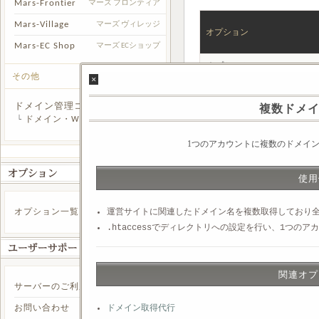
Mars-Frontier
マーズ フロンティア
Mars-Village
マーズ ヴィレッジ
オプション
Mars-EC Shop
マーズ ECショップ
オプション
その他
×
24時間緊急連絡フォーム
複数ドメ
ドメイン管理コース
おまかせボタン
└
ドメイン・Whois検索
各種ソフトウェアインスト
1つのアカウントに複数のドメイ
ドメイン取得代行
使用
Whois情報非公開サービス
無料サブドメイン
運営サイトに関連したドメイン名を複数取得しており
オプション一覧
.htaccessでディレクトリへの設定を行い、1つの
独自ドメインによるサブド
ドメイン移転（他社からの
関連オプ
弊社提携レジストラへのド
サーバーのご利用方法
複数ドメインの設定
ドメイン取得代行
お問い合わせ