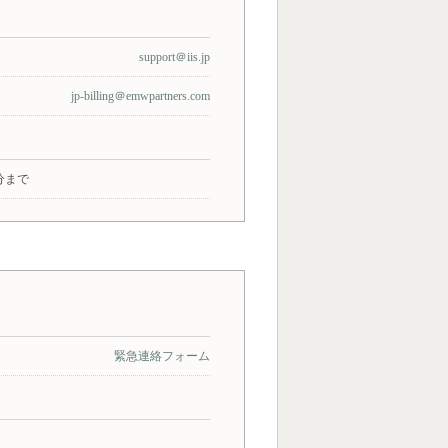
support＠iis.jp
jp-billing＠emwpartners.com
分まで
緊急連絡フォーム