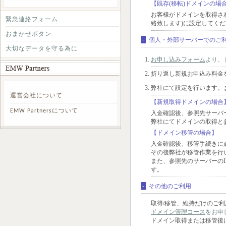
【既存(移転)ドメインの場
お客様がドメインを取得さ
緊急連絡フォーム
絡致します)に設定してく
おまかせボタン
-
個人・外部サーバーでのご
大切なデータを守る為に
お申し込みフォーム
より、
折り返し新規お申込み料金
弊社にて設定を行います。
運営会社について
【新規取得ドメインの場合
EMW Partnersについて
入金確認後、参照先サーバ
弊社にてドメインの取得と
【ドメイン移管の場合】
入金確認後、移管手続きに
その後弊社が移管作業を行
また、参照先のサーバーの
す。
-
その他のご利用
取得/移管、維持だけのご
ドメイン管理コース
をお申
ドメイン取得または移管後