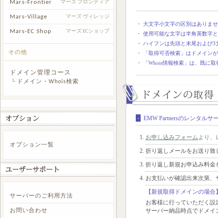
Mars-Frontier
マーズ フロンティア
Mars-Village
マーズ ヴィレッジ
・ 大文字小文字の区別はありま
Mars-EC Shop
マーズ ECショップ
・ 使用可能な文字は半角英数字と-
・ ハイフンは先頭と末尾および3
その他
・ 「取得可否検索」はドメイン
・ 「Whois情報検索」は、既
ドメイン管理コース
└
ドメイン・Whois検索
-
EMW Partnersのレンタ
お申し込みフォーム
より、
オプション一覧
折り返しメールをお送り致
折り返し新規お申込み料金
お支払いが確認出来次第、
【新規取得ドメインの場合
サーバーのご利用方法
お客様に行っていただく設
サーバー納品時点でドメイ
お問い合わせ